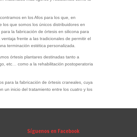
ncontramos en los Afos para los que, en
 los que somos los únicos distribuidores en
ara la fabricación de órtesis en silicona para
entaja frente a las tradicionales de permitir el
na terminación estética personalizada.
amos órtesis plantares destinadas tanto a
go, etc… como a la rehabilitación postoperatoria
os para la fabricación de órtesis craneales, cuya
n un inicio del tratamiento entre los cuatro y los
Síguenos en Facebook