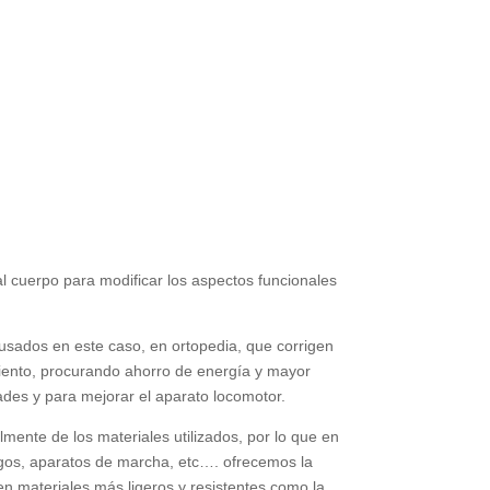
al cuerpo para modificar los aspectos funcionales
 usados en este caso, en ortopedia, que corrigen
amiento, procurando ahorro de energía y mayor
ades y para mejorar el aparato locomotor.
ente de los materiales utilizados, por lo que en
igos, aparatos de marcha, etc…. ofrecemos la
en materiales más ligeros y resistentes como la