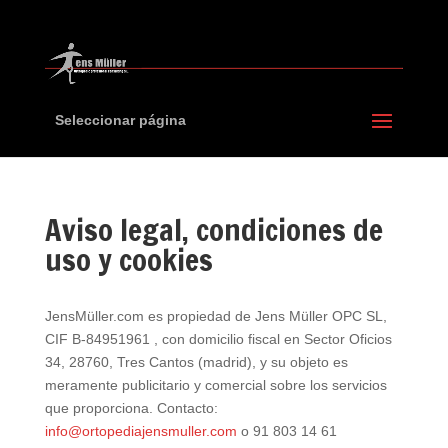
Seleccionar página
Aviso legal, condiciones de
uso y cookies
JensMüller.com es propiedad de Jens Müller OPC SL,
CIF B-84951961 , con domicilio fiscal en Sector Oficios
34, 28760, Tres Cantos (madrid), y su objeto es
meramente publicitario y comercial sobre los servicios
que proporciona. Contacto:
info@ortopediajensmuller.com
o 91 803 14 61