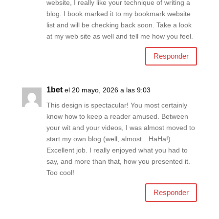
website, I really like your technique of writing a
blog. I book marked it to my bookmark website
list and will be checking back soon. Take a look
at my web site as well and tell me how you feel.
Responder
1bet
el 20 mayo, 2026 a las 9:03
This design is spectacular! You most certainly
know how to keep a reader amused. Between
your wit and your videos, I was almost moved to
start my own blog (well, almost…HaHa!)
Excellent job. I really enjoyed what you had to
say, and more than that, how you presented it.
Too cool!
Responder