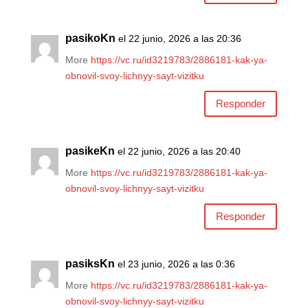
pasikoKn
el 22 junio, 2026 a las 20:36
More
https://vc.ru/id3219783/2886181-kak-ya-
obnovil-svoy-lichnyy-sayt-vizitku
Responder
pasikeKn
el 22 junio, 2026 a las 20:40
More
https://vc.ru/id3219783/2886181-kak-ya-
obnovil-svoy-lichnyy-sayt-vizitku
Responder
pasiksKn
el 23 junio, 2026 a las 0:36
More
https://vc.ru/id3219783/2886181-kak-ya-
obnovil-svoy-lichnyy-sayt-vizitku