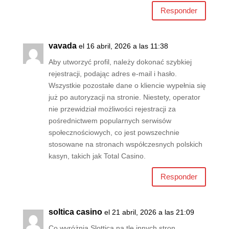
Responder
vavada
el 16 abril, 2026 a las 11:38
Aby utworzyć profil, należy dokonać szybkiej
rejestracji, podając adres e-mail i hasło.
Wszystkie pozostałe dane o kliencie wypełnia się
już po autoryzacji na stronie. Niestety, operator
nie przewidział możliwości rejestracji za
pośrednictwem popularnych serwisów
społecznościowych, co jest powszechnie
stosowane na stronach współczesnych polskich
kasyn, takich jak Total Casino.
Responder
soltica casino
el 21 abril, 2026 a las 21:09
Co wyróżnia Slottica na tle innych stron