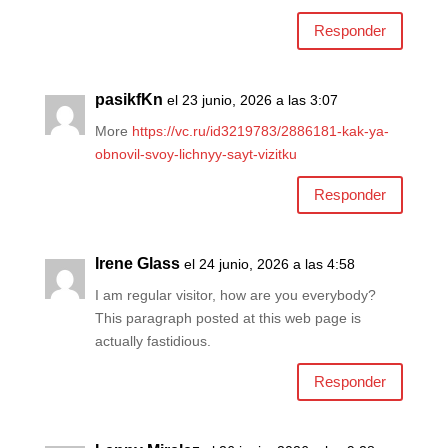
Responder
pasikfKn
el 23 junio, 2026 a las 3:07
More
https://vc.ru/id3219783/2886181-kak-ya-
obnovil-svoy-lichnyy-sayt-vizitku
Responder
Irene Glass
el 24 junio, 2026 a las 4:58
I am regular visitor, how are you everybody?
This paragraph posted at this web page is
actually fastidious.
Responder