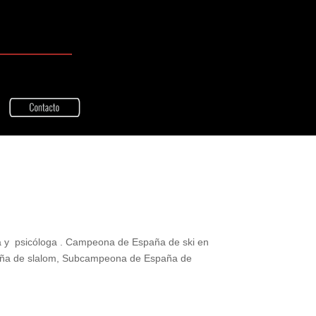
tora y psicóloga . Campeona de España de ski en
aña de slalom, Subcampeona de España de