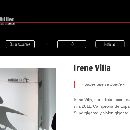
Irene Villa
»
Saber que se puede
«
Irene Villa, periodista, escri
silla 2011, Campeona de Esp
Supergigante y slalon gigante.