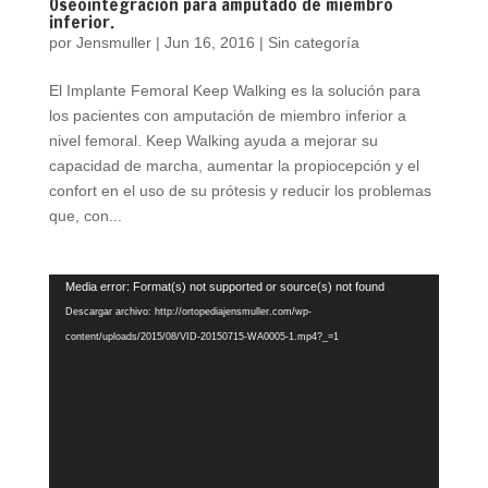
Oseointegración para amputado de miembro
inferior.
por
Jensmuller
|
Jun 16, 2016
|
Sin categoría
El Implante Femoral Keep Walking es la solución para
los pacientes con amputación de miembro inferior a
nivel femoral. Keep Walking ayuda a mejorar su
capacidad de marcha, aumentar la propiocepción y el
confort en el uso de su prótesis y reducir los problemas
que, con...
Reproductor
Media error: Format(s) not supported or source(s) not found
de
Descargar archivo: http://ortopediajensmuller.com/wp-
vídeo
content/uploads/2015/08/VID-20150715-WA0005-1.mp4?_=1