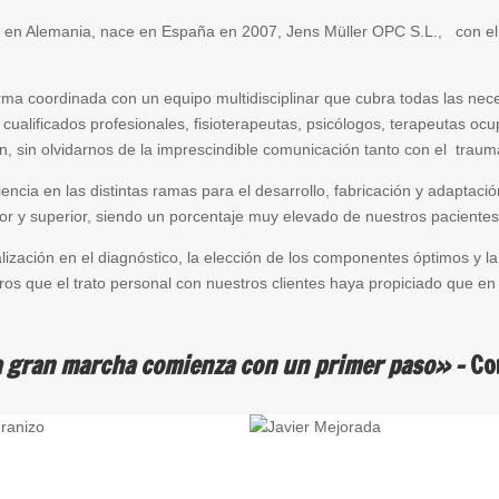
 en Alemania, nace en España en 2007, Jens Müller OPC S.L., con el pr
rma coordinada con un equipo multidisciplinar que cubra todas las ne
cualificados profesionales, fisioterapeutas, psicólogos, terapeutas oc
ón, sin olvidarnos de la imprescindible comunicación tanto con el trau
iencia en las distintas ramas para el desarrollo, fabricación y adaptaci
ior y superior, siendo un porcentaje muy elevado de nuestros pacientes
ción en el diagnóstico, la elección de los componentes óptimos y la té
tros que el trato personal con nuestros clientes haya propiciado que 
 gran marcha comienza con un primer paso» –
Co