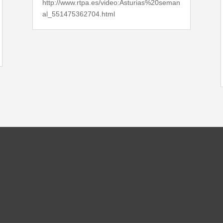
http://www.rtpa.es/video:Asturias%20seman
al_551475362704.html