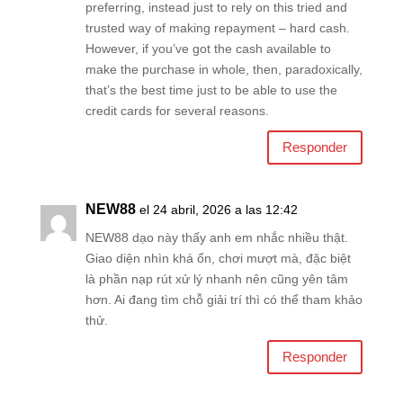
preferring, instead just to rely on this tried and
trusted way of making repayment – hard cash.
However, if you’ve got the cash available to
make the purchase in whole, then, paradoxically,
that’s the best time just to be able to use the
credit cards for several reasons.
Responder
NEW88
el 24 abril, 2026 a las 12:42
NEW88 dạo này thấy anh em nhắc nhiều thật.
Giao diện nhìn khá ổn, chơi mượt mà, đặc biệt
là phần nạp rút xử lý nhanh nên cũng yên tâm
hơn. Ai đang tìm chỗ giải trí thì có thể tham khảo
thử.
Responder