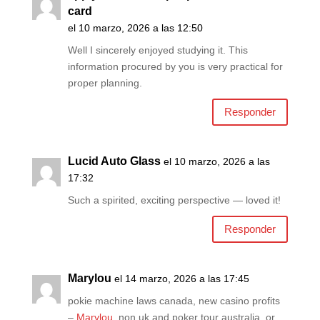
card
el 10 marzo, 2026 a las 12:50
Well I sincerely enjoyed studying it. This
information procured by you is very practical for
proper planning.
Responder
Lucid Auto Glass
el 10 marzo, 2026 a las
17:32
Such a spirited, exciting perspective — loved it!
Responder
Marylou
el 14 marzo, 2026 a las 17:45
pokie machine laws canada, new casino profits
–
Marylou
, non uk and poker tour australia, or