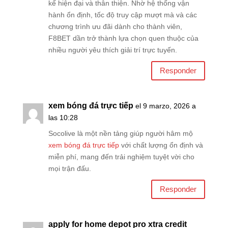
kế hiện đại và thân thiện. Nhờ hệ thống vận
hành ổn định, tốc độ truy cập mượt mà và các
chương trình ưu đãi dành cho thành viên,
F8BET dần trở thành lựa chọn quen thuộc của
nhiều người yêu thích giải trí trực tuyến.
Responder
xem bóng đá trực tiếp
el 9 marzo, 2026 a
las 10:28
Socolive là một nền tảng giúp người hâm mộ
xem bóng đá trực tiếp
với chất lượng ổn định và
miễn phí, mang đến trải nghiệm tuyệt vời cho
mọi trận đấu.
Responder
apply for home depot pro xtra credit