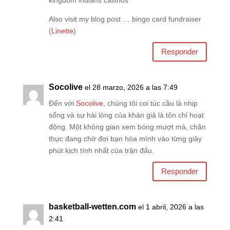
Also visit my blog post … bingo card fundraiser
(
Linette
)
Responder
Socolive
el 28 marzo, 2026 a las 7:49
Đến với
Socolive
, chúng tôi coi túc cầu là nhịp
sống và sự hài lòng của khán giả là tôn chỉ hoạt
động. Một không gian xem bóng mượt mà, chân
thực đang chờ đợi bạn hòa mình vào từng giây
phút kịch tính nhất của trận đấu.
Responder
basketball-wetten.com
el 1 abril, 2026 a las
2:41