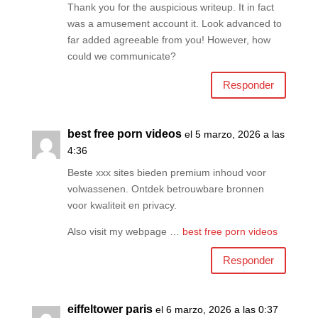
Thank you for the auspicious writeup. It in fact
was a amusement account it. Look advanced to
far added agreeable from you! However, how
could we communicate?
Responder
best free porn videos
el 5 marzo, 2026 a las
4:36
Beste xxx sites bieden premium inhoud voor
volwassenen. Ontdek betrouwbare bronnen
voor kwaliteit en privacy.
Also visit my webpage …
best free porn videos
Responder
eiffeltower paris
el 6 marzo, 2026 a las 0:37