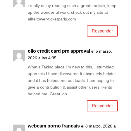
i really enjoy reading such a greate article, keep
up the wonderful work, check out my site at
eiffeltower-ticketparis.com
Responder
ollo credit card pre approval
el 6 marzo,
2026 a las 4:35
What’s Taking place i’m new to this, I stumbled
upon this I have discovered It absolutely helpful
and it has helped me out loads. I am hoping to
give a contribution & assist other users like its
helped me. Great job.
Responder
webcam porno francais
el 8 marzo, 2026 a