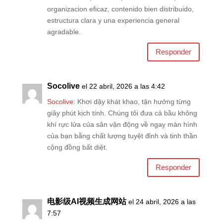
organizacion eficaz, contenido bien distribuido,
estructura clara y una experiencia general
agradable.
Responder
Socolive
el 22 abril, 2026 a las 4:42
Socolive
: Khơi dậy khát khao, tận hưởng từng
giây phút kịch tính. Chúng tôi đưa cả bầu không
khí rực lửa của sân vận động về ngay màn hình
của bạn bằng chất lượng tuyệt đỉnh và tinh thần
cộng đồng bất diệt.
Responder
电影级AI视频生成网站
el 24 abril, 2026 a las
7:57