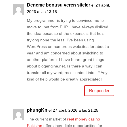
Deneme bonusu veren siteler
el 24 abril,
2026 a las 13:15
My programmer is trying to convince me to
move to .net from PHP. I have always disliked
the idea because of the expenses. But he’s
tryiong none the less. I’ve been using
WordPress on numerous websites for about a
year and am concerned about switching to
another platform. I have heard great things
about blogengine.net. Is there a way I can
transfer all my wordpress content into it? Any
kind of help would be greatly appreciated!
Responder
phungKn
el 27 abril, 2026 a las 21:25
The current market of
real money casino
Pakistan
offers incredible opportunities for