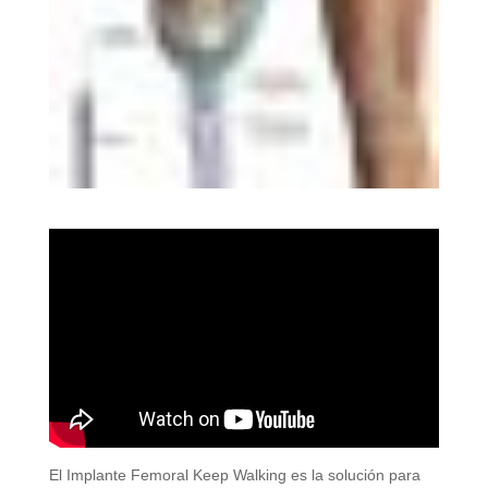
El Implante Femoral Keep Walking es la solución para