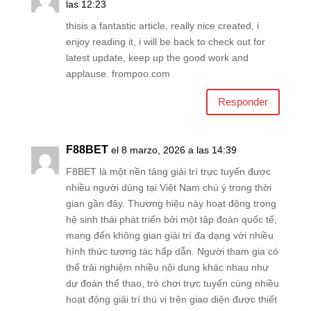
las 12:23
thisis a fantastic article, really nice created, i
enjoy reading it, i will be back to check out for
latest update, keep up the good work and
applause. frompoo.com
Responder
F88BET
el 8 marzo, 2026 a las 14:39
F8BET là một nền tảng giải trí trực tuyến được
nhiều người dùng tại Việt Nam chú ý trong thời
gian gần đây. Thương hiệu này hoạt động trong
hệ sinh thái phát triển bởi một tập đoàn quốc tế,
mang đến không gian giải trí đa dạng với nhiều
hình thức tương tác hấp dẫn. Người tham gia có
thể trải nghiệm nhiều nội dung khác nhau như
dự đoán thể thao, trò chơi trực tuyến cùng nhiều
hoạt động giải trí thú vị trên giao diện được thiết